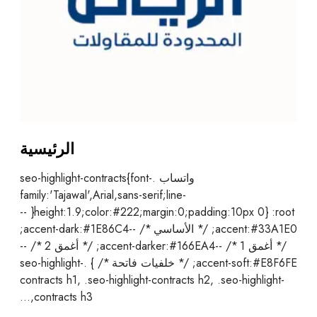
الرئيسية
واتساب .seo-highlight-contracts{font-
family:'Tajawal',Arial,sans-serif;line-
height:1.9;color:#222;margin:0;padding:10px 0} :root{ --
accent:#33A1E0; /* الأساسي */ --accent-dark:#1E86C4;
/* أغمق 1 */ --accent-darker:#166EA4; /* أغمق 2 */ --
accent-soft:#E8F6FE; /* خلفيات فاتحة */ } .seo-highlight-
contracts h1, .seo-highlight-contracts h2, .seo-highlight-
contracts h3,…