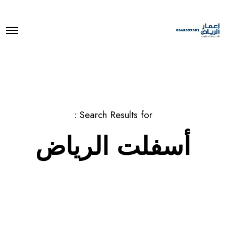
O
p
e
n
M
e
n
u
Search Results for :
أسفلت الرياض