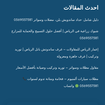
احدث المقالات
دليل شامل: حداد ساندويش بلن، مضلات وسواتر 0569557581
شبوك زراعية في الرياض | أفضل حلول التسييج والحماية للمزارع
0569557581
إعمار الرياض للمقاولات – غرف ساندوتش بانل الرياض | توريد
وتركيب | غرف جاهزة ومعزولة
مقاول مظلات وسواتر – توريد وتركيب وصيانة بأفضل الأسعار
مظلات سيارات ألمنيوم – فخامة ومتانة تدوم لسنوات
0569557581
واتساب