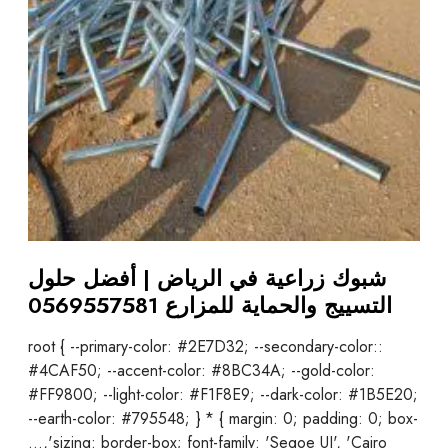
شبوك زراعية في الرياض | أفضل حلول
التسييج والحماية للمزارع 0569557581
:root { --primary-color: #2E7D32; --secondary-color:
#4CAF50; --accent-color: #8BC34A; --gold-color:
#FF9800; --light-color: #F1F8E9; --dark-color: #1B5E20;
--earth-color: #795548; } * { margin: 0; padding: 0; box-
sizing: border-box; font-family: 'Segoe UI', 'Cairo',…