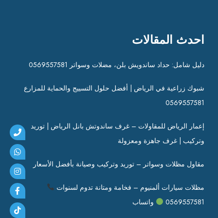
احدث المقالات
دليل شامل: حداد ساندويش بلن، مضلات وسواتر 0569557581
شبوك زراعية في الرياض | أفضل حلول التسييج والحماية للمزارع
0569557581
إعمار الرياض للمقاولات – غرف ساندوتش بانل الرياض | توريد
وتركيب | غرف جاهزة ومعزولة
مقاول مظلات وسواتر – توريد وتركيب وصيانة بأفضل الأسعار
مظلات سيارات ألمنيوم – فخامة ومتانة تدوم لسنوات
0569557581
واتساب