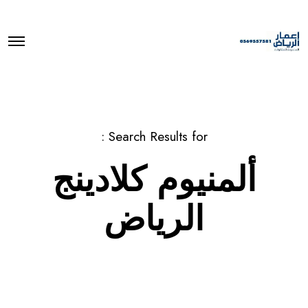
O
p
e
n
M
e
n
u
Search Results for :
ألمنيوم كلادينج
الرياض