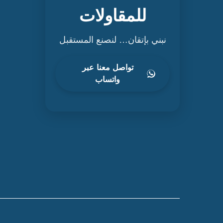
للمقاولات
نبني بإتقان… لنصنع المستقبل
تواصل معنا عبر
واتساب