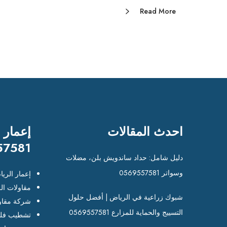
Read More
احدث المقالات
إعمار 
57581
دليل شامل: حداد ساندويش بلن، مضلات
وسواتر 0569557581
إعمار الري
مقاولات ال
شبوك زراعية في الرياض | أفضل حلول
شركة مقاو
التسييج والحماية للمزارع 0569557581
تشطيب فلل