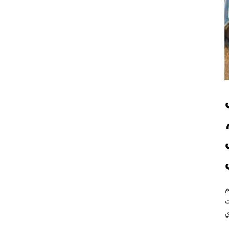
م
ت
ي