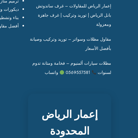
ترميم مناز
إعمار الرياض للمقاولات – غرف ساندوتش
ديكورات وت
بانل الرياض | توريد وتركيب | غرف جاهزة
بناء وتشطي
ومعزولة
أفضل مقاو
مقاول مظلات وسواتر – توريد وتركيب وصيانة
بأفضل الأسعار
مظلات سيارات ألمنيوم – فخامة ومتانة تدوم
لسنوات
0569557581
واتساب
إعمار الرياض
المحدودة