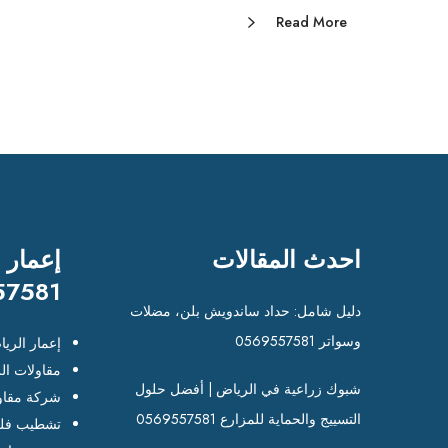
Read More
احدث المقالات
إعمار 
57581
دليل شامل: حداد ساندويش بلن، مضلات
وسواتر 0569557581
إعمار الري
مقاولات ال
شبوك زراعية في الرياض | أفضل حلول
شركة مقاو
التسييج والحماية للمزارع 0569557581
تشطيب فلل