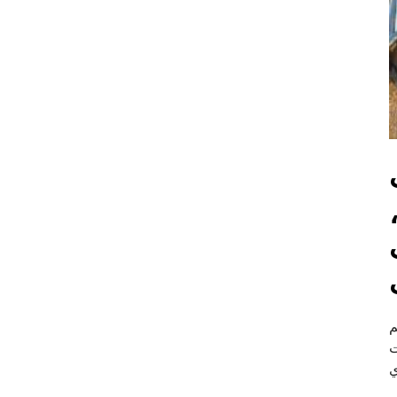
م
ت
ي