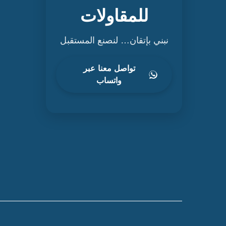
للمقاولات
نبني بإتقان… لنصنع المستقبل
تواصل معنا عبر
واتساب