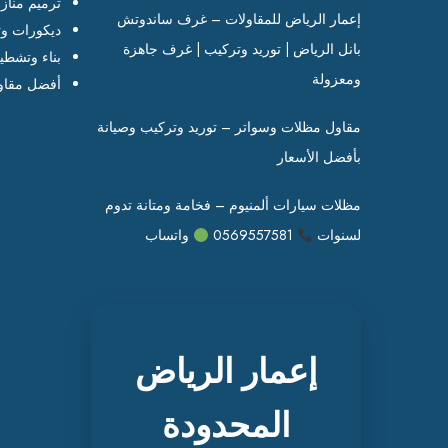
ترميم مناز
إعمار الرياض للمقاولات – غرف ساندوتش
ديكورات وت
بانل الرياض | توريد وتركيب | غرف جاهزة
بناء وتشطي
ومعزولة
أفضل مقاو
مقاول مظلات وسواتر – توريد وتركيب وصيانة
بأفضل الأسعار
مظلات سيارات ألمنيوم – فخامة ومتانة تدوم
لسنوات
0569557581
واتساب
إعمار الرياض
المحدودة