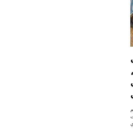
م
ت
ي