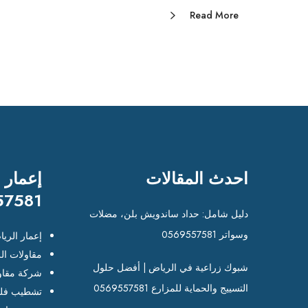
Read More
احدث المقالات
إعمار 
57581
دليل شامل: حداد ساندويش بلن، مضلات
وسواتر 0569557581
إعمار الري
مقاولات ال
شبوك زراعية في الرياض | أفضل حلول
شركة مقاو
التسييج والحماية للمزارع 0569557581
تشطيب فلل