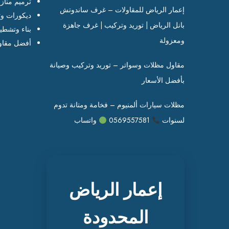
ترميم مناز
إعمار الرياض للمقاولات – غرف ساندوتش
ديكورات وت
بانل الرياض | توريد وتركيب | غرف جاهزة
بناء وتشطي
ومعزولة
أفضل مقاو
مقاول مظلات وسواتر – توريد وتركيب وصيانة
بأفضل الأسعار
مظلات سيارات ألمنيوم – فخامة ومتانة تدوم
لسنوات
0569557581
واتساب
إعمار الرياض
المحدودة