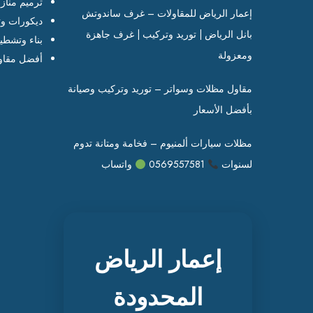
ترميم مناز
إعمار الرياض للمقاولات – غرف ساندوتش
ديكورات وت
بانل الرياض | توريد وتركيب | غرف جاهزة
بناء وتشطي
ومعزولة
أفضل مقاو
مقاول مظلات وسواتر – توريد وتركيب وصيانة
بأفضل الأسعار
مظلات سيارات ألمنيوم – فخامة ومتانة تدوم
لسنوات
0569557581
واتساب
إعمار الرياض
المحدودة