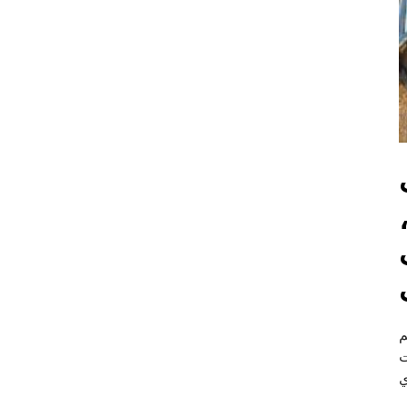
م
ت
ي