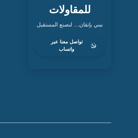
للمقاولات
نبني بإتقان… لنصنع المستقبل
تواصل معنا عبر
واتساب