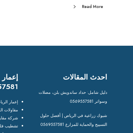
Read More
احدث المقالات
إعمار 
57581
دليل شامل: حداد ساندويش بلن، مضلات
وسواتر 0569557581
إعمار الري
مقاولات ال
شبوك زراعية في الرياض | أفضل حلول
شركة مقاو
التسييج والحماية للمزارع 0569557581
تشطيب فلل