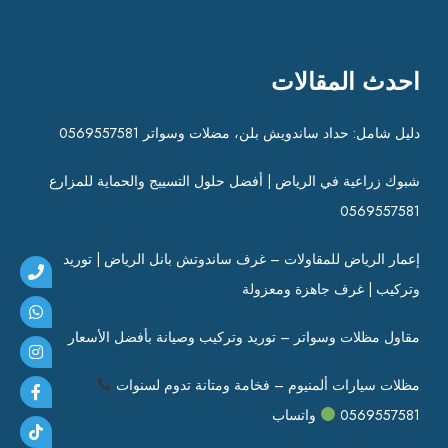
احدث المقالات
دليل شامل: حداد ساندويش بلن، مضلات وسواتر 0569557581
شبوك زراعية في الرياض | أفضل حلول التسييج والحماية للمزارع
0569557581
إعمار الرياض للمقاولات – غرف ساندوتش بانل الرياض | توريد
وتركيب | غرف جاهزة ومعزولة
مقاول مظلات وسواتر – توريد وتركيب وصيانة بأفضل الأسعار
مظلات سيارات ألمنيوم – فخامة ومتانة تدوم لسنوات
0569557581
واتساب