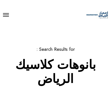
O
p
e
n
M
e
n
u
Search Results for :
بانوهات كلاسيك
الرياض