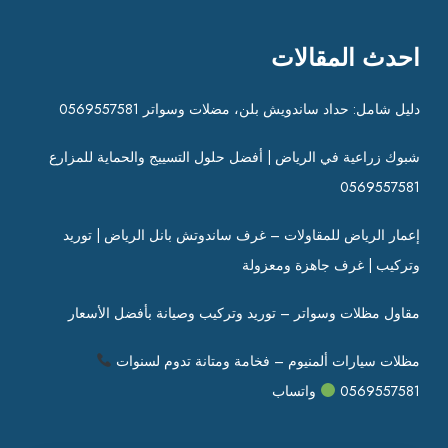
احدث المقالات
دليل شامل: حداد ساندويش بلن، مضلات وسواتر 0569557581
شبوك زراعية في الرياض | أفضل حلول التسييج والحماية للمزارع
0569557581
إعمار الرياض للمقاولات – غرف ساندوتش بانل الرياض | توريد
وتركيب | غرف جاهزة ومعزولة
مقاول مظلات وسواتر – توريد وتركيب وصيانة بأفضل الأسعار
مظلات سيارات ألمنيوم – فخامة ومتانة تدوم لسنوات
0569557581
واتساب