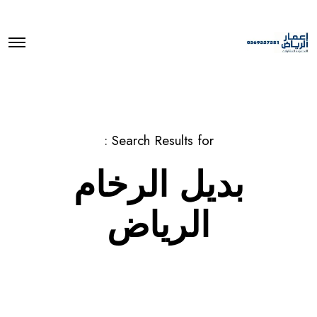
O
p
e
n
M
e
n
u
Search Results for :
بديل الرخام
الرياض