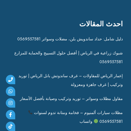
احدث المقالات
دليل شامل: حداد ساندويش بلن، مضلات وسواتر 0569557581
شبوك زراعية في الرياض | أفضل حلول التسييج والحماية للمزارع
0569557581
إعمار الرياض للمقاولات – غرف ساندوتش بانل الرياض | توريد
وتركيب | غرف جاهزة ومعزولة
مقاول مظلات وسواتر – توريد وتركيب وصيانة بأفضل الأسعار
مظلات سيارات ألمنيوم – فخامة ومتانة تدوم لسنوات
0569557581
واتساب