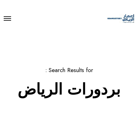
O
p
e
n
M
e
n
u
Search Results for :
بردورات الرياض