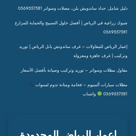
دليل شامل: حداد ساندويش بلن، مضلات وسواتر 0569557581
شبوك زراعية في الرياض | أفضل حلول التسييج والحماية للمزارع
0569557581
إعمار الرياض للمقاولات – غرف ساندوتش بانل الرياض | توريد
وتركيب | غرف جاهزة ومعزولة
مقاول مظلات وسواتر – توريد وتركيب وصيانة بأفضل الأسعار
مظلات سيارات ألمنيوم – فخامة ومتانة تدوم لسنوات
0569557581
واتساب
إعمار الرياض المحدودة