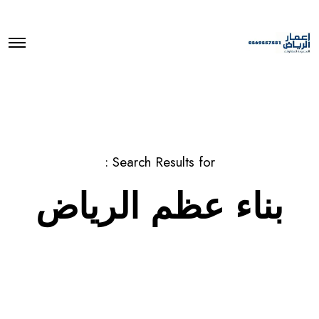
O
p
e
n
M
e
n
u
Search Results for :
بناء عظم الرياض