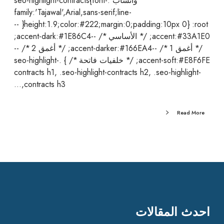
واتساب .seo-highlight-contracts{font-
family:'Tajawal',Arial,sans-serif;line-
height:1.9;color:#222;margin:0;padding:10px 0} :root{ --
accent:#33A1E0; /* الأساسي */ --accent-dark:#1E86C4;
/* أغمق 1 */ --accent-darker:#166EA4; /* أغمق 2 */ --
accent-soft:#E8F6FE; /* خلفيات فاتحة */ } .seo-highlight-
contracts h1, .seo-highlight-contracts h2, .seo-highlight-
contracts h3,…
Read More
احدث المقالات