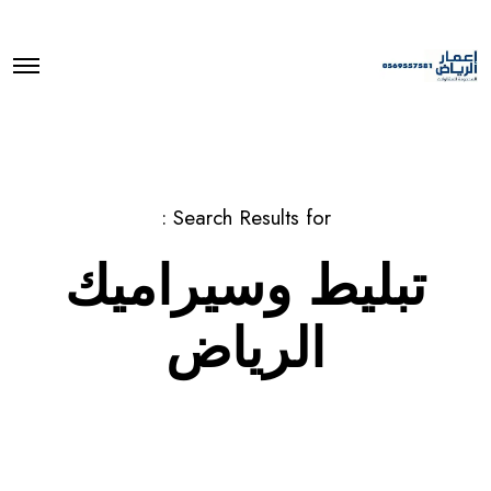
O
p
e
n
M
e
n
u
Search Results for :
تبليط وسيراميك
الرياض