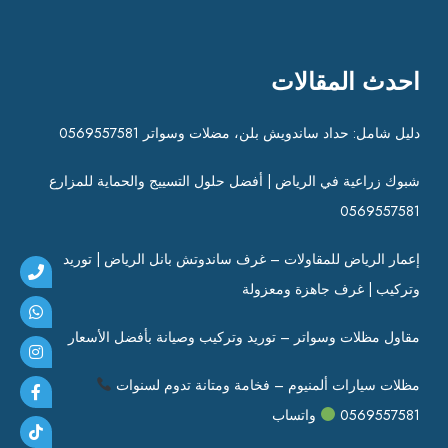
احدث المقالات
دليل شامل: حداد ساندويش بلن، مضلات وسواتر 0569557581
شبوك زراعية في الرياض | أفضل حلول التسييج والحماية للمزارع
0569557581
إعمار الرياض للمقاولات – غرف ساندوتش بانل الرياض | توريد
وتركيب | غرف جاهزة ومعزولة
مقاول مظلات وسواتر – توريد وتركيب وصيانة بأفضل الأسعار
مظلات سيارات ألمنيوم – فخامة ومتانة تدوم لسنوات
0569557581
واتساب