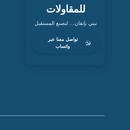
للمقاولات
نبني بإتقان… لنصنع المستقبل
تواصل معنا عبر
واتساب