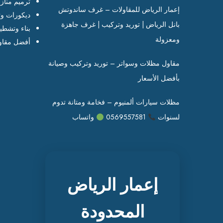
ترميم مناز
إعمار الرياض للمقاولات – غرف ساندوتش
ديكورات وت
بانل الرياض | توريد وتركيب | غرف جاهزة
بناء وتشطي
ومعزولة
أفضل مقاو
مقاول مظلات وسواتر – توريد وتركيب وصيانة
بأفضل الأسعار
مظلات سيارات ألمنيوم – فخامة ومتانة تدوم
لسنوات
0569557581
واتساب
إعمار الرياض
المحدودة