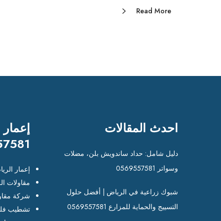
Read More
احدث المقالات
إعمار 
57581
دليل شامل: حداد ساندويش بلن، مضلات
وسواتر 0569557581
إعمار الري
مقاولات ال
شبوك زراعية في الرياض | أفضل حلول
شركة مقاو
التسييج والحماية للمزارع 0569557581
تشطيب فلل