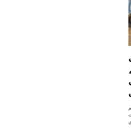
م
ت
ي