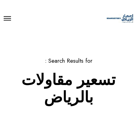
O
p
e
n
M
e
n
u
Search Results for :
تسعير مقاولات
بالرياض