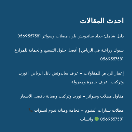
احدث المقالات
دليل شامل: حداد ساندويش بلن، مضلات وسواتر 0569557581
شبوك زراعية في الرياض | أفضل حلول التسييج والحماية للمزارع
0569557581
إعمار الرياض للمقاولات – غرف ساندوتش بانل الرياض | توريد
وتركيب | غرف جاهزة ومعزولة
مقاول مظلات وسواتر – توريد وتركيب وصيانة بأفضل الأسعار
مظلات سيارات ألمنيوم – فخامة ومتانة تدوم لسنوات
0569557581
واتساب