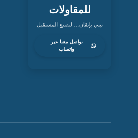
للمقاولات
نبني بإتقان… لنصنع المستقبل
تواصل معنا عبر
واتساب