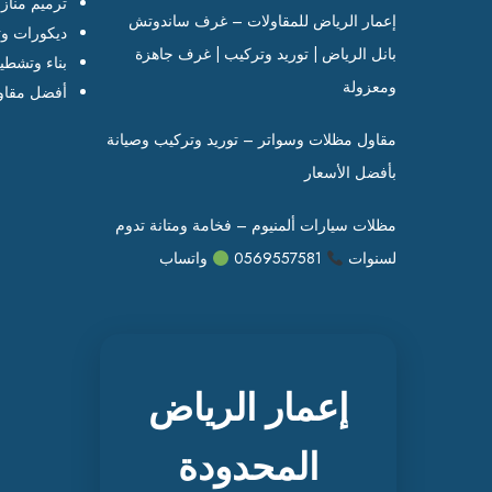
ترميم مناز
إعمار الرياض للمقاولات – غرف ساندوتش
ديكورات وت
بانل الرياض | توريد وتركيب | غرف جاهزة
بناء وتشطي
ومعزولة
أفضل مقاو
مقاول مظلات وسواتر – توريد وتركيب وصيانة
بأفضل الأسعار
مظلات سيارات ألمنيوم – فخامة ومتانة تدوم
لسنوات
0569557581
واتساب
إعمار الرياض
المحدودة