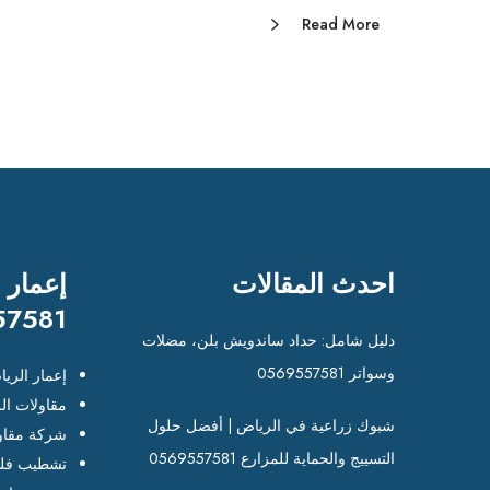
Read More
احدث المقالات
إعمار 
57581
دليل شامل: حداد ساندويش بلن، مضلات
وسواتر 0569557581
إعمار الري
مقاولات ال
شبوك زراعية في الرياض | أفضل حلول
شركة مقاو
التسييج والحماية للمزارع 0569557581
تشطيب فلل