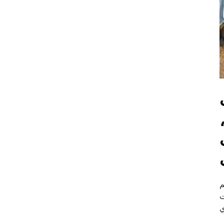
م
ت
ي