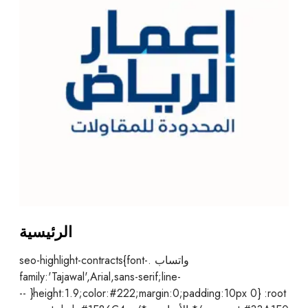
الرئيسية
واتساب .seo-highlight-contracts{font-
family:'Tajawal',Arial,sans-serif;line-
height:1.9;color:#222;margin:0;padding:10px 0} :root{ --