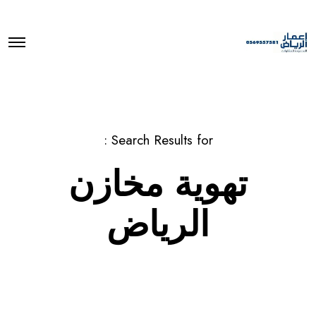
O
p
e
n
M
e
n
u
Search Results for :
تهوية مخازن
الرياض