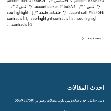
accent:#33A1E0; /* الأساسي */ --accent-dark:#1E86C4;
/* أغمق 1 */ --accent-darker:#166EA4; /* أغمق 2 */ --
accent-soft:#E8F6FE; /* خلفيات فاتحة */ } .seo-highlight-
contracts h1, .seo-highlight-contracts h2, .seo-highlight-
contracts h3,…
Read More
احدث المقالات
دليل شامل: حداد ساندويش بلن، مضلات وسواتر 0569557581