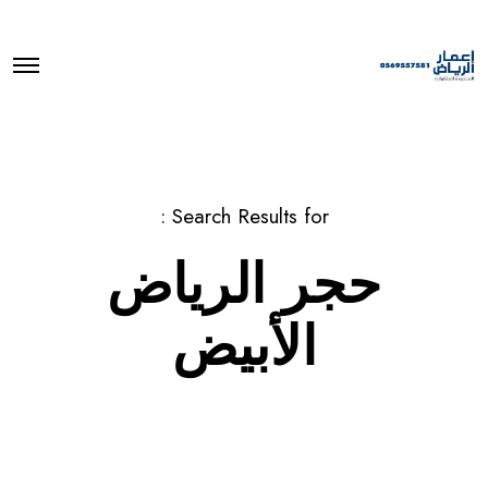
O
p
e
n
M
e
n
u
Search Results for :
حجر الرياض
الأبيض