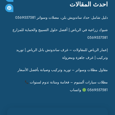
احدث المقالات
دليل شامل: حداد ساندويش بلن، مضلات وسواتر 0569557581
شبوك زراعية في الرياض | أفضل حلول التسييج والحماية للمزارع
0569557581
إعمار الرياض للمقاولات – غرف ساندوتش بانل الرياض | توريد
وتركيب | غرف جاهزة ومعزولة
مقاول مظلات وسواتر – توريد وتركيب وصيانة بأفضل الأسعار
مظلات سيارات ألمنيوم – فخامة ومتانة تدوم لسنوات
0569557581
واتساب