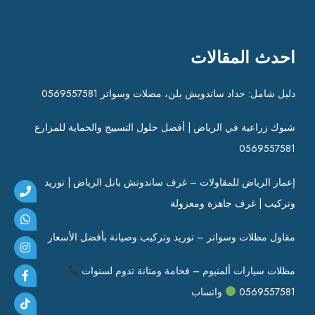
احدث المقالات
دليل شامل: حداد ساندويش بلن، مضلات وسواتر 0569557581
شبوك زراعية في الرياض | أفضل حلول التسييج والحماية للمزارع
0569557581
إعمار الرياض للمقاولات – غرف ساندوتش بانل الرياض | توريد
وتركيب | غرف جاهزة ومعزولة
مقاول مظلات وسواتر – توريد وتركيب وصيانة بأفضل الأسعار
مظلات سيارات ألمنيوم – فخامة ومتانة تدوم لسنوات
0569557581
واتساب