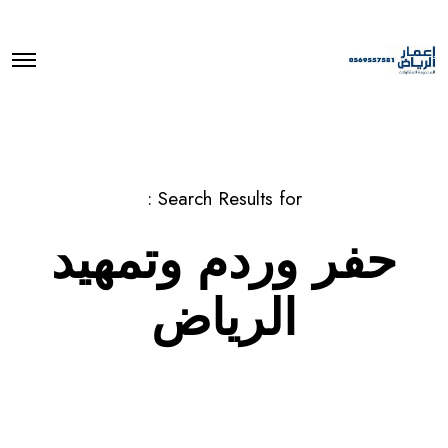
O
p
e
n
M
e
n
u
Search Results for :
حفر وردم وتمهيد
الرياض