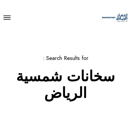
O
p
e
n
M
e
n
u
Search Results for :
سخانات شمسية
الرياض