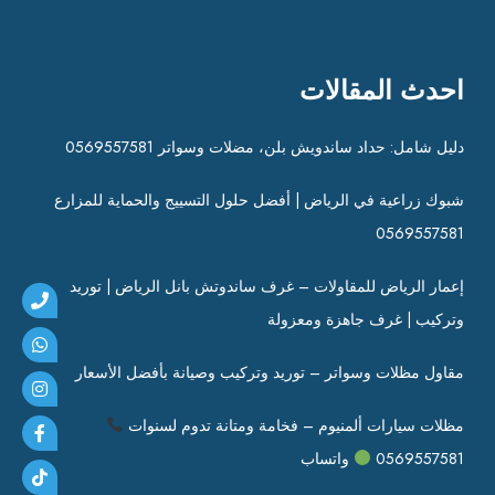
احدث المقالات
دليل شامل: حداد ساندويش بلن، مضلات وسواتر 0569557581
شبوك زراعية في الرياض | أفضل حلول التسييج والحماية للمزارع
0569557581
إعمار الرياض للمقاولات – غرف ساندوتش بانل الرياض | توريد
وتركيب | غرف جاهزة ومعزولة
مقاول مظلات وسواتر – توريد وتركيب وصيانة بأفضل الأسعار
مظلات سيارات ألمنيوم – فخامة ومتانة تدوم لسنوات
0569557581
واتساب