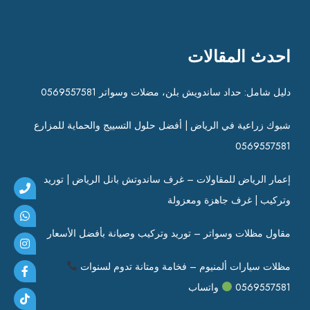
احدث المقالات
دليل شامل: حداد ساندويش بلن، مضلات وسواتر 0569557581
شبوك زراعية في الرياض | أفضل حلول التسييج والحماية للمزارع
0569557581
إعمار الرياض للمقاولات – غرف ساندوتش بانل الرياض | توريد
وتركيب | غرف جاهزة ومعزولة
مقاول مظلات وسواتر – توريد وتركيب وصيانة بأفضل الأسعار
مظلات سيارات ألمنيوم – فخامة ومتانة تدوم لسنوات
0569557581
واتساب