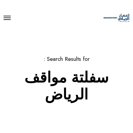
O
p
e
n
M
e
n
u
Search Results for :
سفلتة مواقف
الرياض