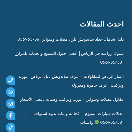
احدث المقالات
دليل شامل: حداد ساندويش بلن، مضلات وسواتر 0569557581
شبوك زراعية في الرياض | أفضل حلول التسييج والحماية للمزارع
0569557581
إعمار الرياض للمقاولات – غرف ساندوتش بانل الرياض | توريد
وتركيب | غرف جاهزة ومعزولة
مقاول مظلات وسواتر – توريد وتركيب وصيانة بأفضل الأسعار
مظلات سيارات ألمنيوم – فخامة ومتانة تدوم لسنوات
0569557581
واتساب