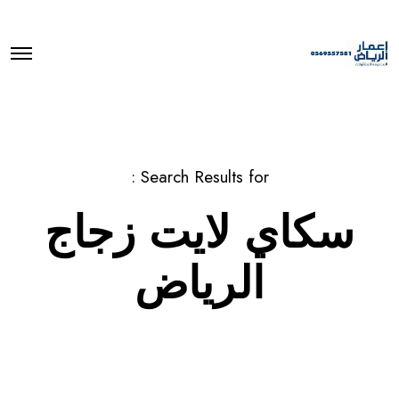
O
p
e
n
M
e
n
u
Search Results for :
سكاي لايت زجاج
الرياض