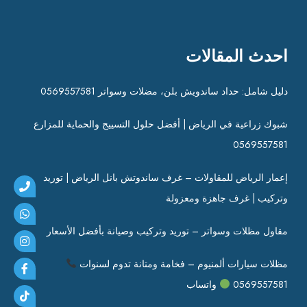
احدث المقالات
دليل شامل: حداد ساندويش بلن، مضلات وسواتر 0569557581
شبوك زراعية في الرياض | أفضل حلول التسييج والحماية للمزارع
0569557581
إعمار الرياض للمقاولات – غرف ساندوتش بانل الرياض | توريد
وتركيب | غرف جاهزة ومعزولة
مقاول مظلات وسواتر – توريد وتركيب وصيانة بأفضل الأسعار
مظلات سيارات ألمنيوم – فخامة ومتانة تدوم لسنوات
0569557581
واتساب