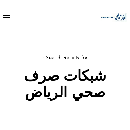
O
p
e
n
M
e
n
u
Search Results for :
شبكات صرف
صحي الرياض