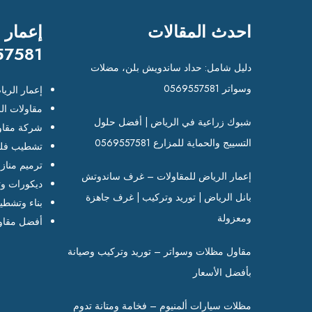
احدث المقالات
إعمار 
57581
دليل شامل: حداد ساندويش بلن، مضلات
وسواتر 0569557581
إعمار الري
مقاولات ال
شبوك زراعية في الرياض | أفضل حلول
شركة مقاو
التسييج والحماية للمزارع 0569557581
تشطيب فلل
ترميم مناز
إعمار الرياض للمقاولات – غرف ساندوتش
ديكورات وت
بانل الرياض | توريد وتركيب | غرف جاهزة
بناء وتشطي
ومعزولة
أفضل مقاو
مقاول مظلات وسواتر – توريد وتركيب وصيانة
بأفضل الأسعار
مظلات سيارات ألمنيوم – فخامة ومتانة تدوم