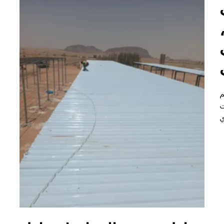
م
ت
ي