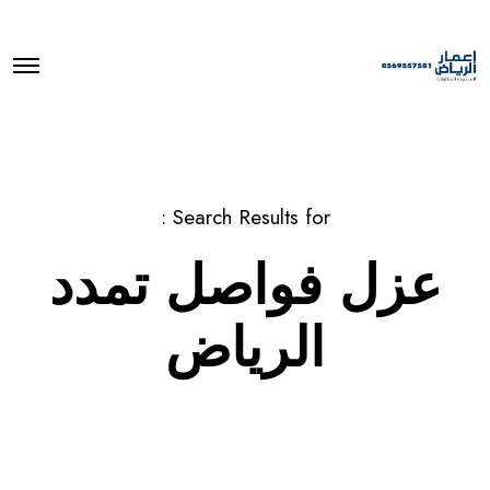
O
p
e
n
M
e
n
u
Search Results for :
عزل فواصل تمدد
الرياض