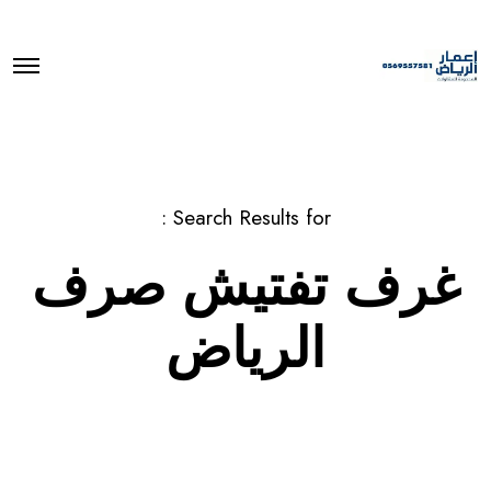
O
p
e
n
M
e
n
u
Search Results for :
غرف تفتيش صرف
الرياض