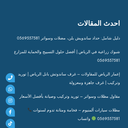
احدث المقالات
دليل شامل: حداد ساندويش بلن، مضلات وسواتر 0569557581
شبوك زراعية في الرياض | أفضل حلول التسييج والحماية للمزارع
0569557581
إعمار الرياض للمقاولات – غرف ساندوتش بانل الرياض | توريد
وتركيب | غرف جاهزة ومعزولة
مقاول مظلات وسواتر – توريد وتركيب وصيانة بأفضل الأسعار
مظلات سيارات ألمنيوم – فخامة ومتانة تدوم لسنوات
0569557581
واتساب