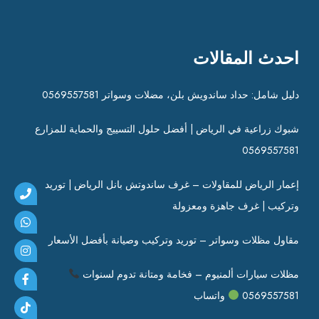
احدث المقالات
دليل شامل: حداد ساندويش بلن، مضلات وسواتر 0569557581
شبوك زراعية في الرياض | أفضل حلول التسييج والحماية للمزارع
0569557581
إعمار الرياض للمقاولات – غرف ساندوتش بانل الرياض | توريد
وتركيب | غرف جاهزة ومعزولة
مقاول مظلات وسواتر – توريد وتركيب وصيانة بأفضل الأسعار
مظلات سيارات ألمنيوم – فخامة ومتانة تدوم لسنوات
0569557581
واتساب