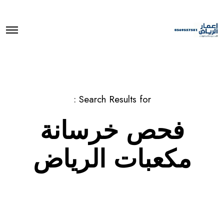
O
p
e
n
M
e
n
u
Search Results for :
فحص خرسانة
مكعبات الرياض