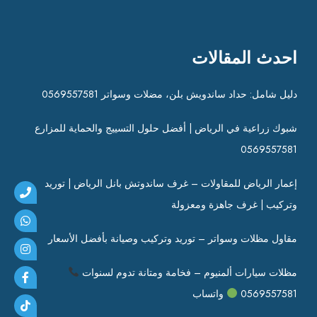
احدث المقالات
دليل شامل: حداد ساندويش بلن، مضلات وسواتر 0569557581
شبوك زراعية في الرياض | أفضل حلول التسييج والحماية للمزارع
0569557581
إعمار الرياض للمقاولات – غرف ساندوتش بانل الرياض | توريد
وتركيب | غرف جاهزة ومعزولة
مقاول مظلات وسواتر – توريد وتركيب وصيانة بأفضل الأسعار
مظلات سيارات ألمنيوم – فخامة ومتانة تدوم لسنوات
0569557581
واتساب