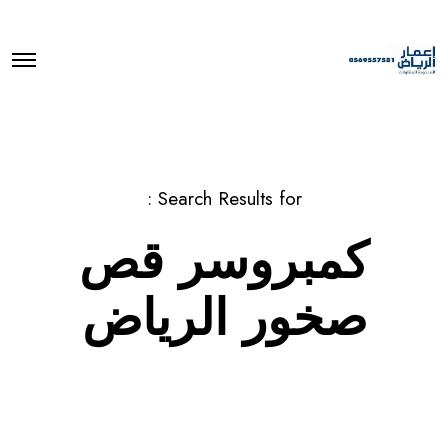
O
p
e
n
M
e
n
u
Search Results for :
كمبروسر قص
صخور الرياض