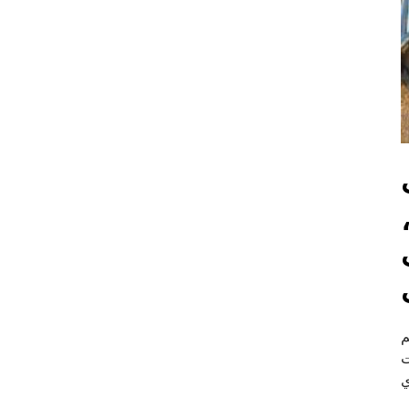
م
ت
ي