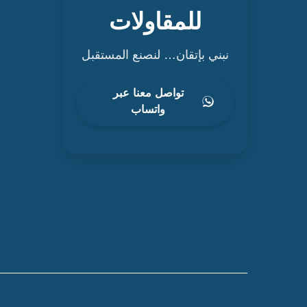
للمقاولات
نبني بإتقان… لنصنع المستقبل
تواصل معنا عبر
واتساب