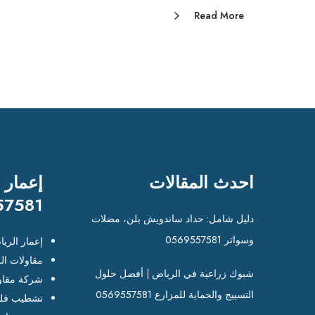
Read More
احدث المقالات
إعمار 
57581
دليل شامل: حداد ساندويش بلن، مضلات
وسواتر 0569557581
إعمار الري
مقاولات ال
شبوك زراعية في الرياض | أفضل حلول
شركة مقاو
التسييج والحماية للمزارع 0569557581
تشطيب فلل