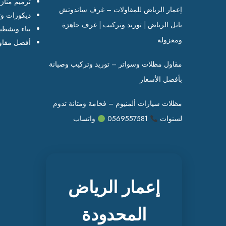
ترميم مناز
إعمار الرياض للمقاولات – غرف ساندوتش
ديكورات وت
بانل الرياض | توريد وتركيب | غرف جاهزة
بناء وتشطي
ومعزولة
أفضل مقاو
مقاول مظلات وسواتر – توريد وتركيب وصيانة
بأفضل الأسعار
مظلات سيارات ألمنيوم – فخامة ومتانة تدوم
لسنوات
0569557581
واتساب
إعمار الرياض
المحدودة