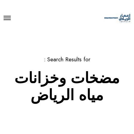
O
p
e
n
M
e
n
u
Search Results for :
مضخات وخزانات
مياه الرياض