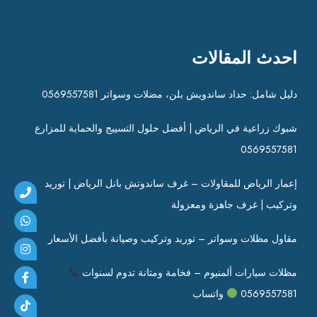
احدث المقالات
دليل شامل: حداد ساندويش بلن، مضلات وسواتر 0569557581
شبوك زراعية في الرياض | أفضل حلول التسييج والحماية للمزارع
0569557581
إعمار الرياض للمقاولات – غرف ساندوتش بانل الرياض | توريد
وتركيب | غرف جاهزة ومعزولة
مقاول مظلات وسواتر – توريد وتركيب وصيانة بأفضل الأسعار
مظلات سيارات ألمنيوم – فخامة ومتانة تدوم لسنوات
0569557581
واتساب