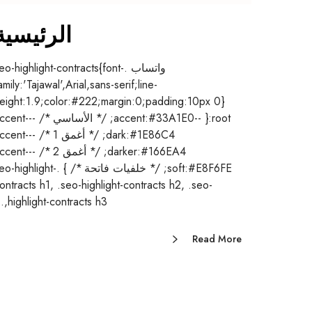
الرئيسية
واتساب .seo-highlight-contracts{font
amily:'Tajawal',Arial,sans-serif;line-
eight:1.9;color:#222;margin:0;padding:10px 0}
:root{ --accent:#33A1E0; /* الأساسي */ -
dark:#1E86C4; /* أغمق 1 */ --t
darker:#166EA4; /* أغمق 2 */ --t
soft:#E8F6FE; /* خلفيات فاتحة */ } .highlight
ontracts h1, .seo-highlight-contracts h2, .seo-
highlight-contracts h3,…
Read More