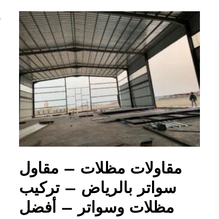
و
مقاولات مظلات – مقاول
سواتر بالرياض – تركيب
مظلات وسواتر – أفضل