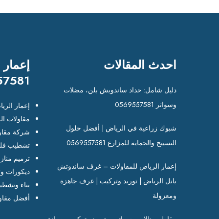
احدث المقالات
إعمار 
57581
دليل شامل: حداد ساندويش بلن، مضلات
وسواتر 0569557581
إعمار الري
مقاولات ال
شبوك زراعية في الرياض | أفضل حلول
شركة مقاو
التسييج والحماية للمزارع 0569557581
تشطيب فلل
ترميم مناز
إعمار الرياض للمقاولات – غرف ساندوتش
ديكورات وت
بانل الرياض | توريد وتركيب | غرف جاهزة
بناء وتشطي
ومعزولة
أفضل مقاو
مقاول مظلات وسواتر – توريد وتركيب وصيانة