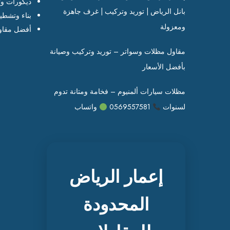
ديكورات وت
بانل الرياض | توريد وتركيب | غرف جاهزة
بناء وتشطي
ومعزولة
أفضل مقاو
مقاول مظلات وسواتر – توريد وتركيب وصيانة
بأفضل الأسعار
مظلات سيارات ألمنيوم – فخامة ومتانة تدوم
لسنوات
0569557581
واتساب
إعمار الرياض
المحدودة