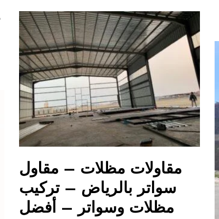
و
مقاولات مظلات – مقاول
سواتر بالرياض – تركيب
مظلات وسواتر – أفضل