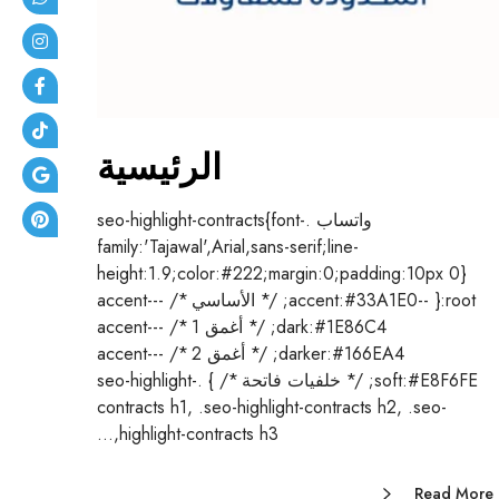
الرئيسية
واتساب .seo-highlight-contracts{font-
family:'Tajawal',Arial,sans-serif;line-
height:1.9;color:#222;margin:0;padding:10px 0}
:root{ --accent:#33A1E0; /* الأساسي */ --accent-
dark:#1E86C4; /* أغمق 1 */ --accent-
darker:#166EA4; /* أغمق 2 */ --accent-
soft:#E8F6FE; /* خلفيات فاتحة */ } .seo-highlight-
contracts h1, .seo-highlight-contracts h2, .seo-
highlight-contracts h3,…
Read More