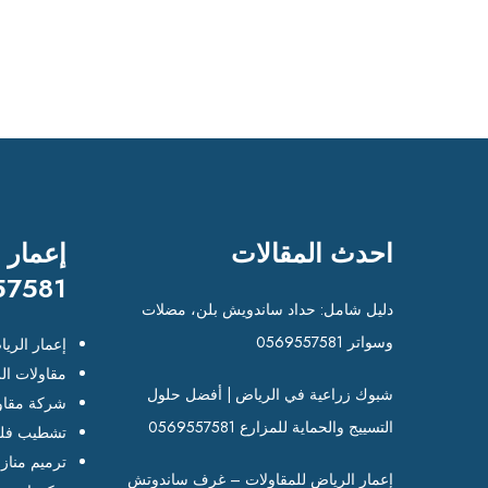
احدث المقالات
إعمار 
57581
دليل شامل: حداد ساندويش بلن، مضلات
وسواتر 0569557581
إعمار الري
مقاولات ال
شبوك زراعية في الرياض | أفضل حلول
شركة مقاو
التسييج والحماية للمزارع 0569557581
تشطيب فلل
ترميم مناز
إعمار الرياض للمقاولات – غرف ساندوتش