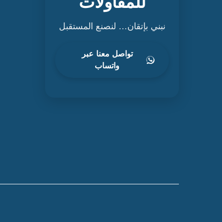
للمقاولات
نبني بإتقان… لنصنع المستقبل
تواصل معنا عبر
واتساب