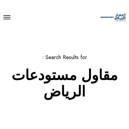
O
p
e
n
M
e
n
u
Search Results for :
مقاول مستودعات
الرياض