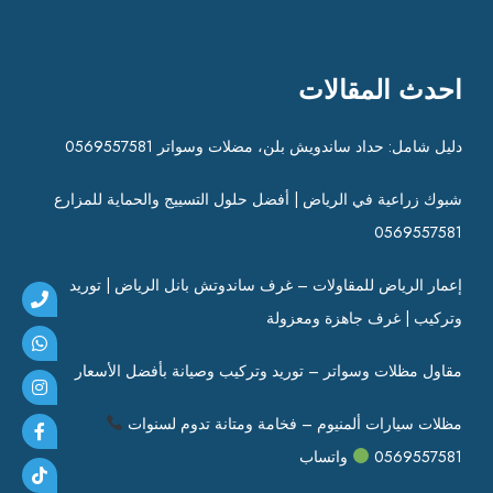
احدث المقالات
دليل شامل: حداد ساندويش بلن، مضلات وسواتر 0569557581
شبوك زراعية في الرياض | أفضل حلول التسييج والحماية للمزارع
0569557581
إعمار الرياض للمقاولات – غرف ساندوتش بانل الرياض | توريد
وتركيب | غرف جاهزة ومعزولة
مقاول مظلات وسواتر – توريد وتركيب وصيانة بأفضل الأسعار
مظلات سيارات ألمنيوم – فخامة ومتانة تدوم لسنوات
0569557581
واتساب