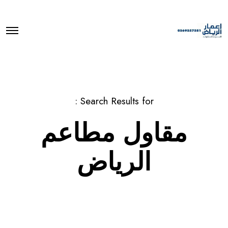
O
p
e
n
M
e
n
u
Search Results for :
مقاول مطاعم
الرياض