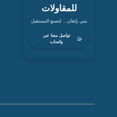
للمقاولات
نبني بإتقان… لنصنع المستقبل
تواصل معنا عبر
واتساب