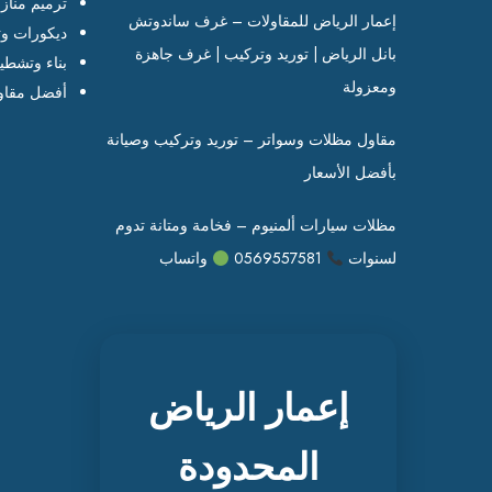
ترميم مناز
إعمار الرياض للمقاولات – غرف ساندوتش
ديكورات وت
بانل الرياض | توريد وتركيب | غرف جاهزة
بناء وتشطي
ومعزولة
أفضل مقاو
مقاول مظلات وسواتر – توريد وتركيب وصيانة
بأفضل الأسعار
مظلات سيارات ألمنيوم – فخامة ومتانة تدوم
لسنوات
0569557581
واتساب
إعمار الرياض
المحدودة