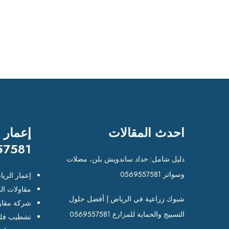
احدث المقالات
إعمار 
57581
دليل شامل: حداد ساندويش بلن، مضلات
وسواتر 0569557581
إعمار الري
مقاولات ال
شبوك زراعية في الرياض | أفضل حلول
شركة مقاو
التسييج والحماية للمزارع 0569557581
تشطيب فلل