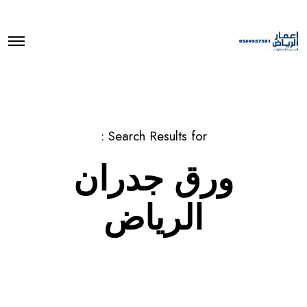
O
p
e
n
M
e
n
u
Search Results for :
ورق جدران
الرياض