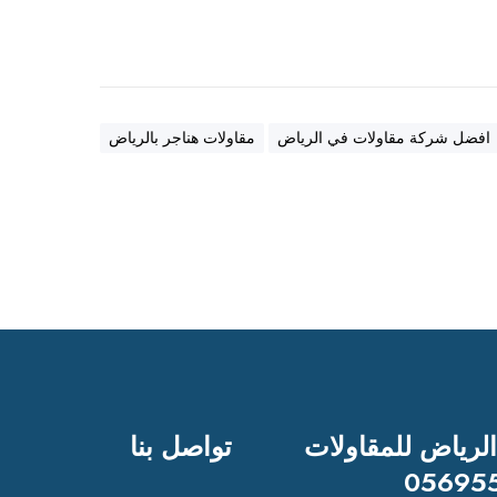
ب
ه
ن
ا
ج
افضل شركة مقاولات في الرياض
مقاولات هناجر بالرياض
ر
ع
ا
ل
ي
ة
ا
ل
ج
و
د
الرياض للمقاولات
تواصل بنا
ة
05695