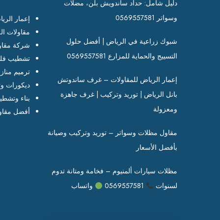
دليل شامل: حداد ساندويش بلن، مضلات
وسواتر 0569557581
إعمار الري
مقاولات ال
شبوك زراعية في الرياض | أفضل حلول
شركة مقاو
التسييج والحماية للمزارع 0569557581
تشطيب فلل
ترميم مناز
إعمار الرياض للمقاولات – غرف ساندوتش
ديكورات وت
بانل الرياض | توريد وتركيب | غرف جاهزة
بناء وتشطي
ومعزولة
أفضل مقاو
مقاول مظلات وسواتر – توريد وتركيب وصيانة
بأفضل الأسعار
مظلات سيارات ألمنيوم – فخامة ومتانة تدوم
لسنوات
0569557581
واتساب