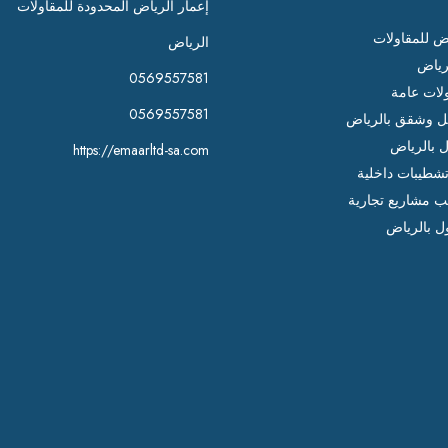
إعمار الرياض المحدودة للمقاولات
اض للمقاولات
الرياض
رياض
0569557581
لات عامة
0569557581
 وشقق بالرياض
ل بالرياض
https://emaarltd-sa.com
شطيبات داخلية
ب مشاريع تجارية
ل بالرياض