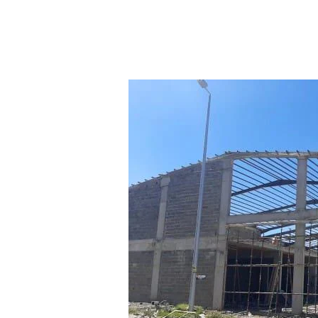
م
ق
ا
و
ل
ا
ت
ه
ن
ا
ج
ر
ب
ا