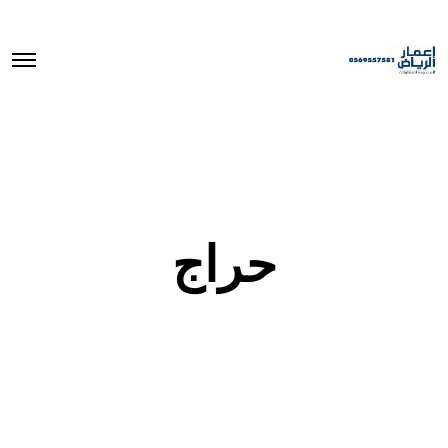
O
p
e
n
M
e
n
u
حراج