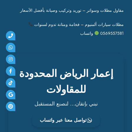
ر
ا
مقاول مظلات وسواتر – توريد وتركيب وصيانة بأفضل الأسعار
ل
ت
مظلات سيارات ألمنيوم – فخامة ومتانة تدوم لسنوات
ش
0569557581
واتساب
ط
ي
ب
ا
ت
ا
إعمار الرياض المحدودة
ل
ح
للمقاولات
د
ي
نبني بإتقان… لنصنع المستقبل
ث
ة
تواصل معنا عبر واتساب