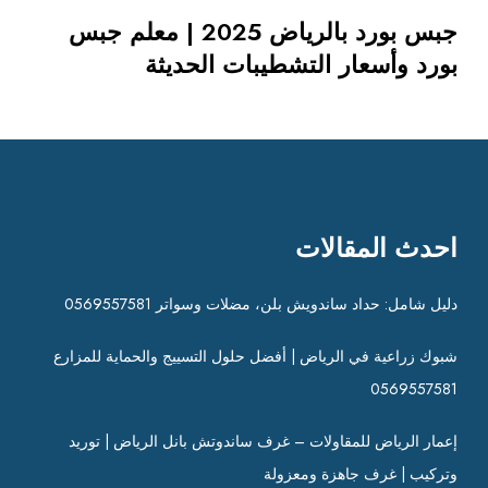
5
جبس بورد بالرياض 2025 | معلم جبس
|
بورد وأسعار التشطيبات الحديثة
م
ع
ل
م
ج
ب
س
احدث المقالات
ب
و
ر
دليل شامل: حداد ساندويش بلن، مضلات وسواتر 0569557581
د
و
شبوك زراعية في الرياض | أفضل حلول التسييج والحماية للمزارع
أ
0569557581
س
ع
إعمار الرياض للمقاولات – غرف ساندوتش بانل الرياض | توريد
ا
وتركيب | غرف جاهزة ومعزولة