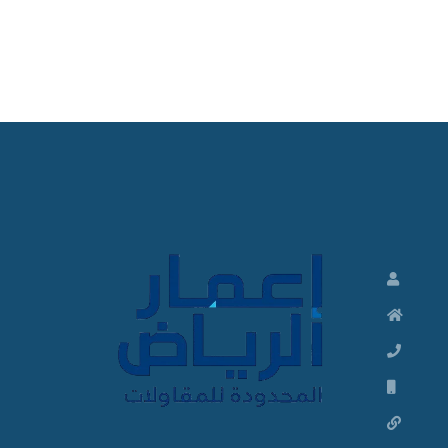
ت
ش
ط
ي
ب
ا
ت