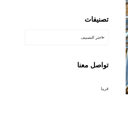
و
ل
ا
تصنيفات
ت
ب
ا
ل
ر
ي
تواصل معنا
ا
ض
–
م
قريبا
ق
ا
و
ل
ع
ا