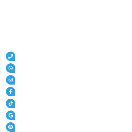
م
،
ه
ن
ا
ج
ر
،
ع
ز
ل
،
أ
س
ف
ل
ت
و