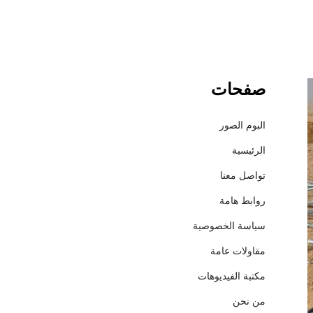
صفحات
ش
ر
ك
البوم الصور
ة
الرئيسية
إ
ع
تواصل معنا
م
روابط هامة
ا
ر
سياسة الخصوصية
ل
مقاولات عامة
ل
م
مكتبة الفيديوهات
ق
من نحن
ا