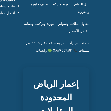
بانل الرياض | توريد وتركيب | غرف جاهزة
بناء وتشطي
ومعزولة
أفضل مقاو
مقاول مظلات وسواتر – توريد وتركيب وصيانة
بأفضل الأسعار
مظلات سيارات ألمنيوم – فخامة ومتانة تدوم
لسنوات
0569557581
واتساب
إعمار الرياض
المحدودة
للمقاولات