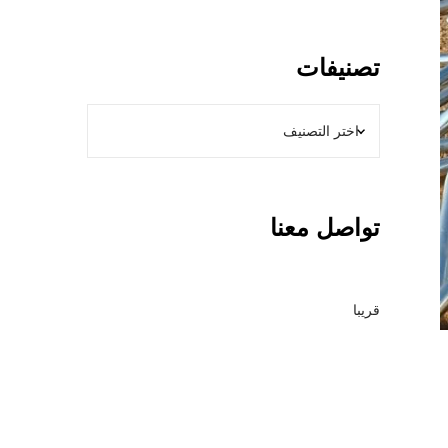
و
ل
ا
تصنيفات
ت
ب
ا
ل
ر
ي
تواصل معنا
ا
ض
–
م
قريبا
ق
ا
و
ل
ع
ا