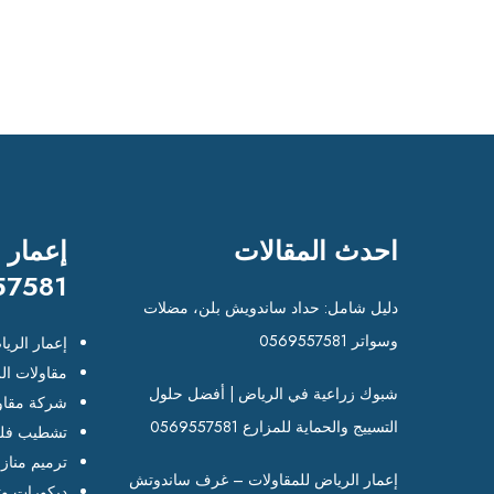
احدث المقالات
إعمار 
57581
دليل شامل: حداد ساندويش بلن، مضلات
وسواتر 0569557581
إعمار الري
مقاولات ال
شبوك زراعية في الرياض | أفضل حلول
شركة مقاو
التسييج والحماية للمزارع 0569557581
تشطيب فلل
ترميم مناز
إعمار الرياض للمقاولات – غرف ساندوتش
ديكورات وت