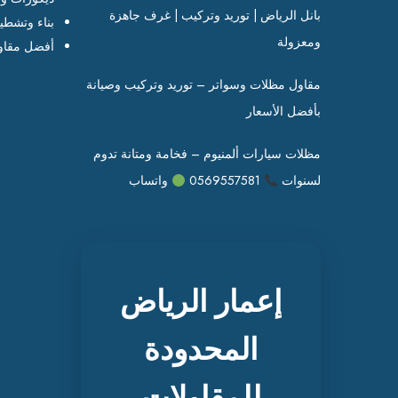
بانل الرياض | توريد وتركيب | غرف جاهزة
بناء وتشطي
ومعزولة
أفضل مقاو
مقاول مظلات وسواتر – توريد وتركيب وصيانة
بأفضل الأسعار
مظلات سيارات ألمنيوم – فخامة ومتانة تدوم
لسنوات
0569557581
واتساب
إعمار الرياض
المحدودة
للمقاولات