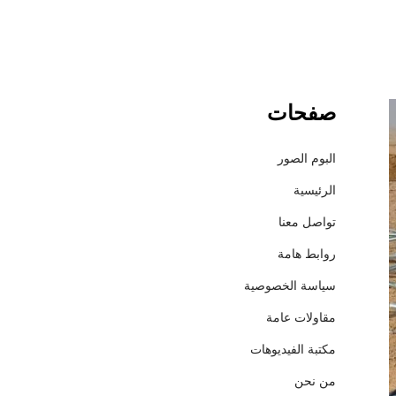
صفحات
ش
ر
ك
البوم الصور
ة
الرئيسية
إ
ع
تواصل معنا
م
روابط هامة
ا
ر
سياسة الخصوصية
ل
مقاولات عامة
ل
م
مكتبة الفيديوهات
ق
من نحن
ا