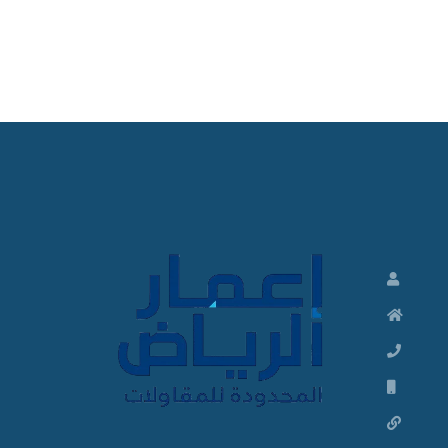
ت
ش
ط
ي
ب
ا
ت