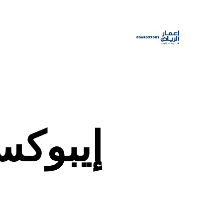
إيبوكس