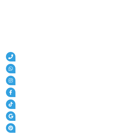
م
،
ه
ن
ا
ج
ر
،
ع
ز
ل
،
أ
س
ف
ل
ت
و