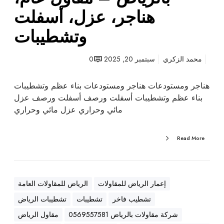
ت
هناجر، عزل، أسفلت
ب
وتشطيبات
ا
ل
ر
محمد الزكري
سبتمبر 20, 2025
0
ي
ا
هناجر ومستودعات هناجر ومستودعات بناء عظم وتشطيبات
ض
بناء عظم وتشطيبات أسفلت ورصف أسفلت ورصف عزل
–
مائي وحراري عزل مائي وحراري
م
ق
Read More
ا
و
ل
ع
إعمار الرياض للمقاولات
الرياض للمقاولات العامة
ا
تشطيب فاخر
تشطيبات
تشطيبات الرياض
م
،
شركة مقاولات بالرياض 0569557581
مقاول الرياض