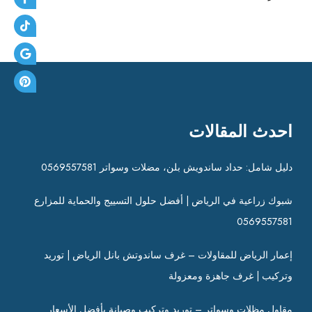
احدث المقالات
دليل شامل: حداد ساندويش بلن، مضلات وسواتر 0569557581
شبوك زراعية في الرياض | أفضل حلول التسييج والحماية للمزارع
0569557581
إعمار الرياض للمقاولات – غرف ساندوتش بانل الرياض | توريد
وتركيب | غرف جاهزة ومعزولة
مقاول مظلات وسواتر – توريد وتركيب وصيانة بأفضل الأسعار