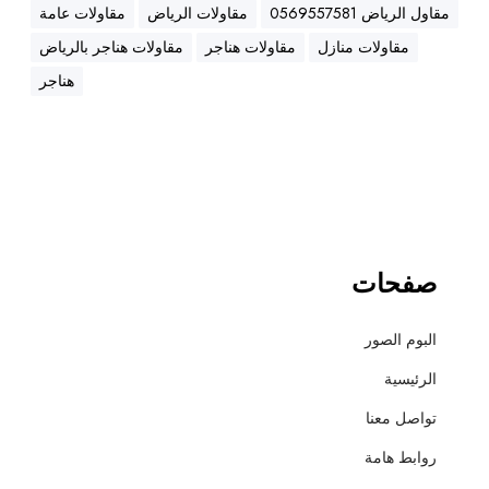
ه
مقاول الرياض 0569557581
مقاولات الرياض
مقاولات عامة
ن
مقاولات منازل
مقاولات هناجر
مقاولات هناجر بالرياض
ا
ج
هناجر
ر
،
ع
ز
ل
،
أ
صفحات
س
ف
البوم الصور
ل
ت
الرئيسية
و
تواصل معنا
ت
ش
روابط هامة
ط