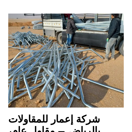
ش
ر
ك
ة
إ
ع
م
ا
ر
ل
ل
م
ق
ا
شركة إعمار للمقاولات
و
ل
بالرياض – مقاول عام،
ا