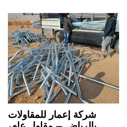
ش
ر
ك
ة
إ
ع
م
ا
ر
ل
ل
م
ق
ا
شركة إعمار للمقاولات
و
ل
بالرياض – مقاول عام،
ا