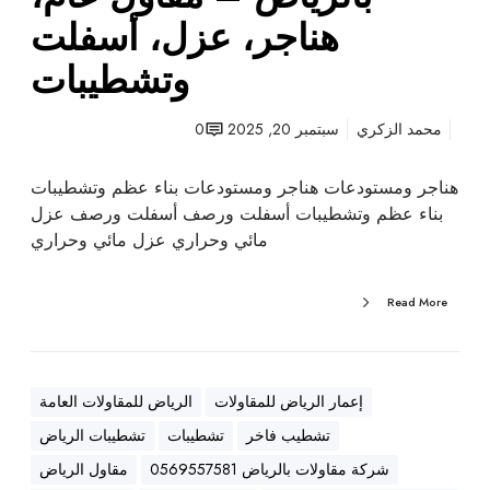
ت
هناجر، عزل، أسفلت
ب
وتشطيبات
ا
ل
ر
محمد الزكري
سبتمبر 20, 2025
0
ي
ا
هناجر ومستودعات هناجر ومستودعات بناء عظم وتشطيبات
ض
بناء عظم وتشطيبات أسفلت ورصف أسفلت ورصف عزل
–
مائي وحراري عزل مائي وحراري
م
ق
Read More
ا
و
ل
ع
إعمار الرياض للمقاولات
الرياض للمقاولات العامة
ا
تشطيب فاخر
تشطيبات
تشطيبات الرياض
م
،
شركة مقاولات بالرياض 0569557581
مقاول الرياض