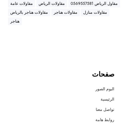
ه
مقاول الرياض 0569557581
مقاولات الرياض
مقاولات عامة
ن
مقاولات منازل
مقاولات هناجر
مقاولات هناجر بالرياض
ا
ج
هناجر
ر
،
ع
ز
ل
،
أ
صفحات
س
ف
البوم الصور
ل
ت
الرئيسية
و
تواصل معنا
ت
ش
روابط هامة
ط