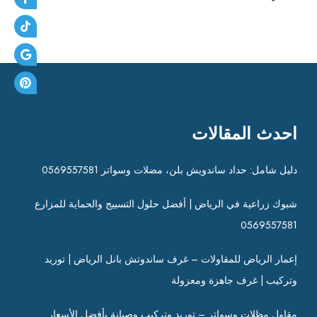
احدث المقالات
دليل شامل: حداد ساندويش بلن، مضلات وسواتر 0569557581
شبوك زراعية في الرياض | أفضل حلول التسييج والحماية للمزارع
0569557581
إعمار الرياض للمقاولات – غرف ساندوتش بانل الرياض | توريد
وتركيب | غرف جاهزة ومعزولة
مقاول مظلات وسواتر – توريد وتركيب وصيانة بأفضل الأسعار