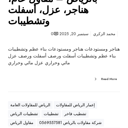
ت
هناجر، عزل، أسفلت
ب
وتشطيبات
ا
ل
ر
محمد الزكري
سبتمبر 20, 2025
0
ي
ا
هناجر ومستودعات هناجر ومستودعات بناء عظم وتشطيبات
ض
بناء عظم وتشطيبات أسفلت ورصف أسفلت ورصف عزل
–
مائي وحراري عزل مائي وحراري
م
ق
Read More
ا
و
ل
ع
إعمار الرياض للمقاولات
الرياض للمقاولات العامة
ا
تشطيب فاخر
تشطيبات
تشطيبات الرياض
م
،
شركة مقاولات بالرياض 0569557581
مقاول الرياض