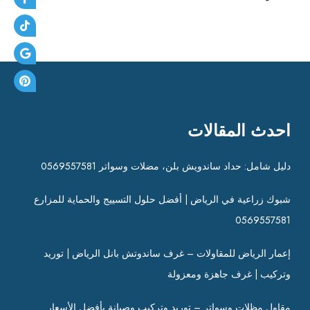
احدث المقالات
دليل شامل: حداد ساندويش بلن، مضلات وسواتر 0569557581
شبوك زراعية في الرياض | أفضل حلول التسييج والحماية للمزارع
0569557581
إعمار الرياض للمقاولات – غرف ساندوتش بانل الرياض | توريد
وتركيب | غرف جاهزة ومعزولة
مقاول مظلات وسواتر – توريد وتركيب وصيانة بأفضل الأسعار