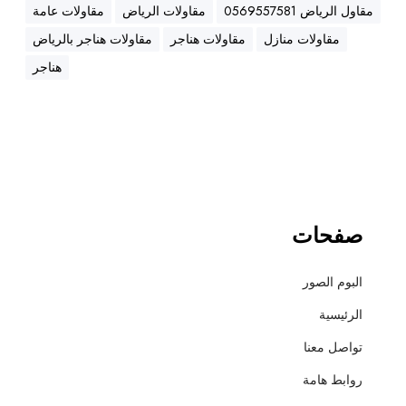
ه
مقاول الرياض 0569557581
مقاولات الرياض
مقاولات عامة
ن
مقاولات منازل
مقاولات هناجر
مقاولات هناجر بالرياض
ا
ج
هناجر
ر
،
ع
ز
ل
،
أ
صفحات
س
ف
البوم الصور
ل
ت
الرئيسية
و
تواصل معنا
ت
ش
روابط هامة
ط