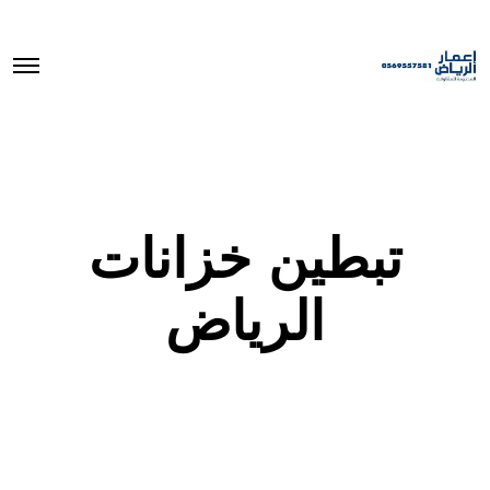
O
p
e
n
M
e
n
u
تبطين خزانات
الرياض