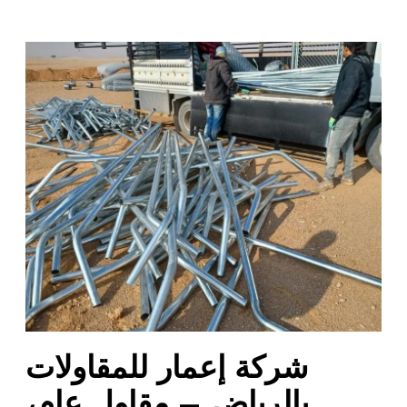
ش
ر
ك
ة
إ
ع
م
ا
ر
ل
ل
م
ق
ا
شركة إعمار للمقاولات
و
ل
بالرياض – مقاول عام،
ا