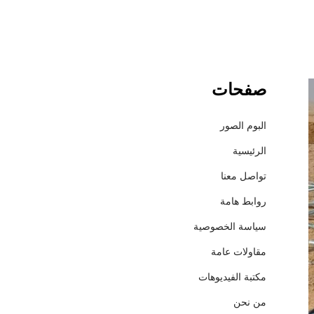
صفحات
ش
ر
ك
البوم الصور
ة
الرئيسية
إ
ع
تواصل معنا
م
روابط هامة
ا
ر
سياسة الخصوصية
ل
مقاولات عامة
ل
م
مكتبة الفيديوهات
ق
من نحن
ا