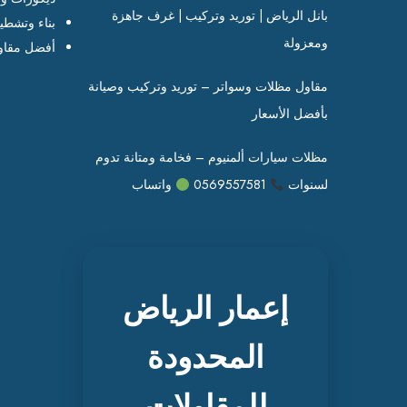
بانل الرياض | توريد وتركيب | غرف جاهزة
بناء وتشطي
ومعزولة
أفضل مقاو
مقاول مظلات وسواتر – توريد وتركيب وصيانة
بأفضل الأسعار
مظلات سيارات ألمنيوم – فخامة ومتانة تدوم
لسنوات
0569557581
واتساب
إعمار الرياض
المحدودة
للمقاولات