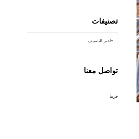
و
ل
ا
تصنيفات
ت
ب
ا
ل
ر
ي
تواصل معنا
ا
ض
–
م
قريبا
ق
ا
و
ل
ع
ا