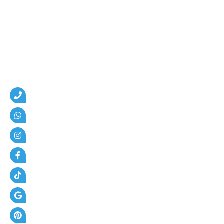
م
،
ه
ن
ا
ج
ر
،
ع
ز
ل
،
أ
س
ف
ل
ت
و