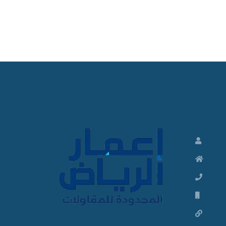
ت
ش
ط
ي
ب
ا
ت