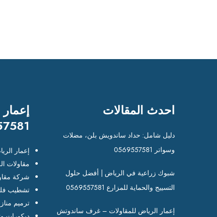
احدث المقالات
إعمار 
57581
دليل شامل: حداد ساندويش بلن، مضلات
وسواتر 0569557581
إعمار الري
مقاولات ال
شبوك زراعية في الرياض | أفضل حلول
شركة مقاو
التسييج والحماية للمزارع 0569557581
تشطيب فلل
ترميم مناز
إعمار الرياض للمقاولات – غرف ساندوتش
ديكورات وت