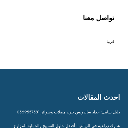
تواصل معنا
قريبا
احدث المقالات
دليل شامل: حداد ساندويش بلن، مضلات وسواتر 0569557581
شبوك زراعية في الرياض | أفضل حلول التسييج والحماية للمزارع