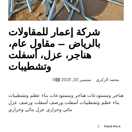
ل
م
ق
ا
شركة إعمار للمقاولات
و
ل
بالرياض – مقاول عام،
ا
ت
هناجر، عزل، أسفلت
ب
وتشطيبات
ا
ل
ر
محمد الزكري
سبتمبر 20, 2025
0
ي
ا
هناجر ومستودعات هناجر ومستودعات بناء عظم وتشطيبات
ض
بناء عظم وتشطيبات أسفلت ورصف أسفلت ورصف عزل
–
مائي وحراري عزل مائي وحراري
م
ق
Read More
ا