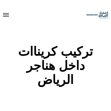
O
p
e
n
M
e
n
u
تركيب كريناات
داخل هناجر
الرياض