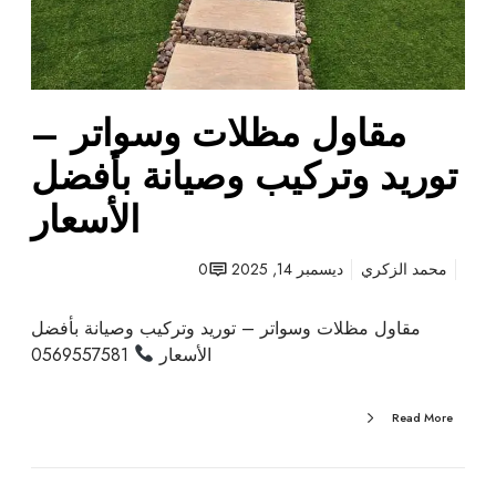
ت
و
ر
ي
مقاول مظلات وسواتر –
د
و
توريد وتركيب وصيانة بأفضل
ت
ر
الأسعار
ك
ي
محمد الزكري
ديسمبر 14, 2025
0
ب
و
مقاول مظلات وسواتر – توريد وتركيب وصيانة بأفضل
ص
الأسعار
0569557581
ي
ا
ن
Read More
ة
ب