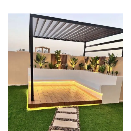
م
ق
ا
و
ل
م
ظ
ل
ا
ت
و
س
و
ا
ت
ر
–