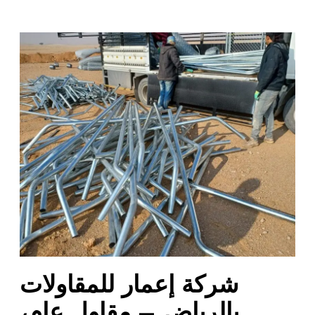
ش
ر
ك
ة
إ
ع
م
ا
ر
ل
ل
م
ق
ا
شركة إعمار للمقاولات
و
ل
بالرياض – مقاول عام،
ا