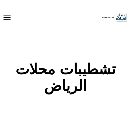
O
p
e
n
M
e
n
u
تشطيبات محلات
الرياض