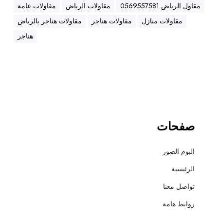
ه
مقاول الرياض 0569557581
مقاولات الرياض
مقاولات عامة
ن
مقاولات منازل
مقاولات هناجر
مقاولات هناجر بالرياض
ا
ج
هناجر
ر
،
ع
ز
ل
،
أ
صفحات
س
ف
البوم الصور
ل
ت
الرئيسية
و
تواصل معنا
ت
ش
روابط هامة
ط