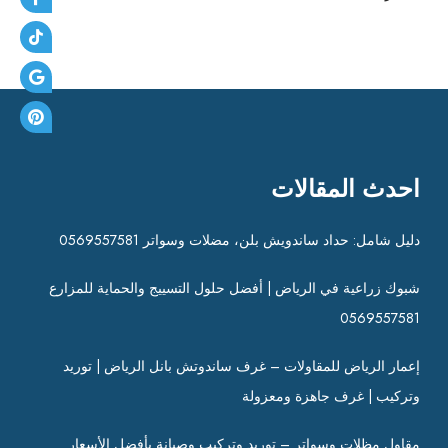
احدث المقالات
دليل شامل: حداد ساندويش بلن، مضلات وسواتر 0569557581
شبوك زراعية في الرياض | أفضل حلول التسييج والحماية للمزارع
0569557581
إعمار الرياض للمقاولات – غرف ساندوتش بانل الرياض | توريد
وتركيب | غرف جاهزة ومعزولة
مقاول مظلات وسواتر – توريد وتركيب وصيانة بأفضل الأسعار