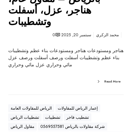
ت
هناجر، عزل، أسفلت
ب
وتشطيبات
ا
ل
ر
محمد الزكري
سبتمبر 20, 2025
0
ي
ا
هناجر ومستودعات هناجر ومستودعات بناء عظم وتشطيبات
ض
بناء عظم وتشطيبات أسفلت ورصف أسفلت ورصف عزل
–
مائي وحراري عزل مائي وحراري
م
ق
Read More
ا
و
ل
ع
إعمار الرياض للمقاولات
الرياض للمقاولات العامة
ا
تشطيب فاخر
تشطيبات
تشطيبات الرياض
م
،
شركة مقاولات بالرياض 0569557581
مقاول الرياض