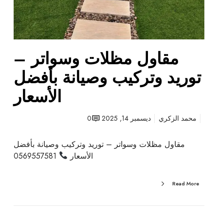
ت
و
ر
ي
مقاول مظلات وسواتر –
د
و
توريد وتركيب وصيانة بأفضل
ت
ر
الأسعار
ك
ي
محمد الزكري
ديسمبر 14, 2025
0
ب
و
مقاول مظلات وسواتر – توريد وتركيب وصيانة بأفضل
ص
الأسعار
0569557581
ي
ا
ن
Read More
ة
ب