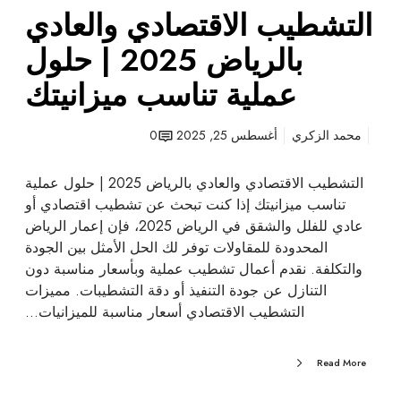
ل
التشطيب الاقتصادي والعادي
ل
|
ع
ت
بالرياض 2025 | حلول
ا
ش
د
عملية تناسب ميزانيتك
ط
ي
ي
ب
ب
محمد الزكري
أغسطس 25, 2025
0
ا
ا
ل
ت
التشطيب الاقتصادي والعادي بالرياض 2025 | حلول عملية
ر
|
تناسب ميزانيتك إذا كنت تبحث عن تشطيب اقتصادي أو
ي
د
عادي للفلل والشقق في الرياض 2025، فإن إعمار الرياض
ا
ي
المحدودة للمقاولات توفر لك الحل الأمثل بين الجودة
ض
ك
والتكلفة. نقدم أعمال تشطيب عملية وبأسعار مناسبة دون
2
و
التنازل عن جودة التنفيذ أو دقة التشطيبات. مميزات
0
ر
التشطيب الاقتصادي أسعار مناسبة للميزانيات…
2
ا
5
ت
|
Read More
|
ح
د