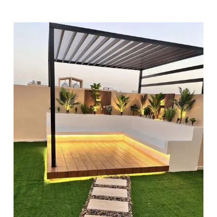
م
ق
ا
و
ل
م
ظ
ل
ا
ت
و
س
و
ا
ت
ر
–