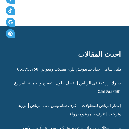
احدث المقالات
دليل شامل: حداد ساندويش بلن، مضلات وسواتر 0569557581
شبوك زراعية في الرياض | أفضل حلول التسييج والحماية للمزارع
0569557581
إعمار الرياض للمقاولات – غرف ساندوتش بانل الرياض | توريد
وتركيب | غرف جاهزة ومعزولة
مقاول مظلات وسواتر – توريد وتركيب وصيانة بأفضل الأسعار