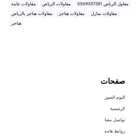
ه
مقاول الرياض 0569557581
مقاولات الرياض
مقاولات عامة
ن
مقاولات منازل
مقاولات هناجر
مقاولات هناجر بالرياض
ا
ج
هناجر
ر
،
ع
ز
ل
،
أ
صفحات
س
ف
البوم الصور
ل
ت
الرئيسية
و
تواصل معنا
ت
ش
روابط هامة
ط