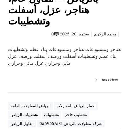
ت
هناجر، عزل، أسفلت
ب
وتشطيبات
ا
ل
ر
محمد الزكري
سبتمبر 20, 2025
0
ي
ا
هناجر ومستودعات هناجر ومستودعات بناء عظم وتشطيبات
ض
بناء عظم وتشطيبات أسفلت ورصف أسفلت ورصف عزل
–
مائي وحراري عزل مائي وحراري
م
ق
Read More
ا
و
ل
ع
إعمار الرياض للمقاولات
الرياض للمقاولات العامة
ا
تشطيب فاخر
تشطيبات
تشطيبات الرياض
م
،
شركة مقاولات بالرياض 0569557581
مقاول الرياض