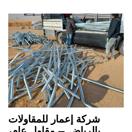
ش
ر
ك
ة
إ
ع
م
ا
ر
ل
ل
م
ق
ا
شركة إعمار للمقاولات
و
ل
بالرياض – مقاول عام،
ا