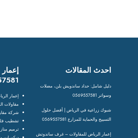
احدث المقالات
إعمار 
57581
دليل شامل: حداد ساندويش بلن، مضلات
وسواتر 0569557581
إعمار الري
مقاولات ال
شبوك زراعية في الرياض | أفضل حلول
شركة مقاو
التسييج والحماية للمزارع 0569557581
تشطيب فلل
ترميم مناز
إعمار الرياض للمقاولات – غرف ساندوتش
ديكورات وت