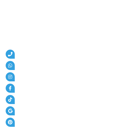
م
،
ه
ن
ا
ج
ر
،
ع
ز
ل
،
أ
س
ف
ل
ت
و