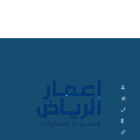
ت
ش
ط
ي
ب
ا
ت