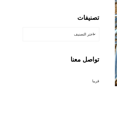
و
ل
ا
تصنيفات
ت
ب
ا
ل
ر
ي
تواصل معنا
ا
ض
–
م
قريبا
ق
ا
و
ل
ع
ا