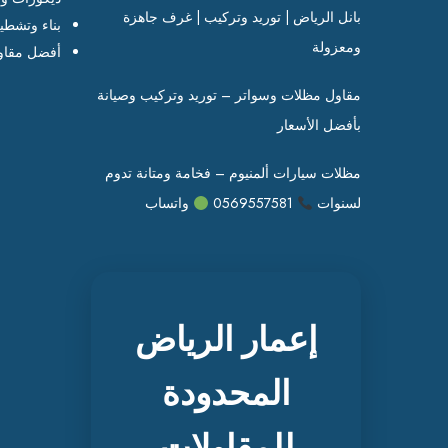
بانل الرياض | توريد وتركيب | غرف جاهزة
بناء وتشطي
ومعزولة
أفضل مقاو
مقاول مظلات وسواتر – توريد وتركيب وصيانة
بأفضل الأسعار
مظلات سيارات ألمنيوم – فخامة ومتانة تدوم
لسنوات
0569557581
واتساب
إعمار الرياض
المحدودة
للمقاولات