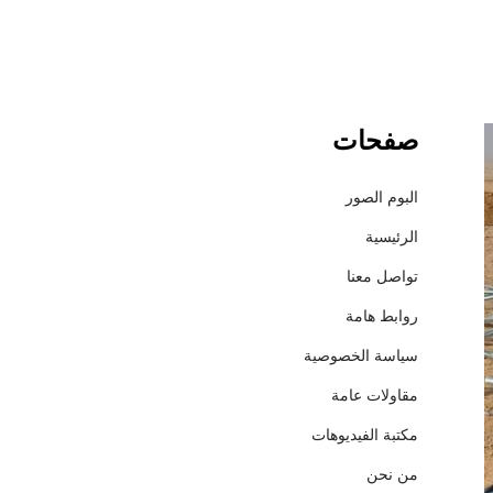
صفحات
ش
ر
ك
البوم الصور
ة
الرئيسية
إ
ع
تواصل معنا
م
روابط هامة
ا
ر
سياسة الخصوصية
ل
مقاولات عامة
ل
م
مكتبة الفيديوهات
ق
من نحن
ا