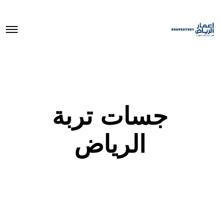
O
p
e
n
M
e
n
u
جسات تربة
الرياض