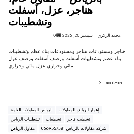
ت
هناجر، عزل، أسفلت
ب
وتشطيبات
ا
ل
ر
محمد الزكري
سبتمبر 20, 2025
0
ي
ا
هناجر ومستودعات هناجر ومستودعات بناء عظم وتشطيبات
ض
بناء عظم وتشطيبات أسفلت ورصف أسفلت ورصف عزل
–
مائي وحراري عزل مائي وحراري
م
ق
Read More
ا
و
ل
ع
إعمار الرياض للمقاولات
الرياض للمقاولات العامة
ا
تشطيب فاخر
تشطيبات
تشطيبات الرياض
م
،
شركة مقاولات بالرياض 0569557581
مقاول الرياض