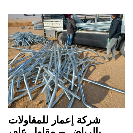
ش
ر
ك
ة
إ
ع
م
ا
ر
ل
ل
م
ق
ا
شركة إعمار للمقاولات
و
ل
بالرياض – مقاول عام،
ا