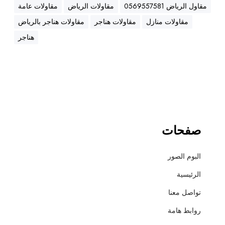
ه
مقاول الرياض 0569557581
مقاولات الرياض
مقاولات عامة
ن
مقاولات منازل
مقاولات هناجر
مقاولات هناجر بالرياض
ا
ج
هناجر
ر
،
ع
ز
ل
،
أ
صفحات
س
ف
البوم الصور
ل
ت
الرئيسية
و
تواصل معنا
ت
ش
روابط هامة
ط