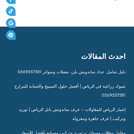
احدث المقالات
دليل شامل: حداد ساندويش بلن، مضلات وسواتر 0569557581
شبوك زراعية في الرياض | أفضل حلول التسييج والحماية للمزارع
0569557581
إعمار الرياض للمقاولات – غرف ساندوتش بانل الرياض | توريد
وتركيب | غرف جاهزة ومعزولة
مقاول مظلات وسواتر – توريد وتركيب وصيانة بأفضل الأسعار