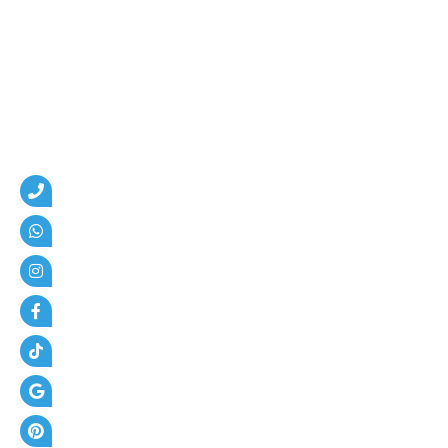
م
،
ه
ن
ا
ج
ر
،
ع
ز
ل
،
أ
س
ف
ل
ت
و