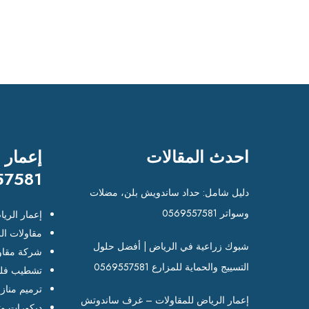
احدث المقالات
إعمار 
57581
دليل شامل: حداد ساندويش بلن، مضلات
وسواتر 0569557581
إعمار الري
مقاولات ال
شبوك زراعية في الرياض | أفضل حلول
شركة مقاو
التسييج والحماية للمزارع 0569557581
تشطيب فلل
ترميم مناز
إعمار الرياض للمقاولات – غرف ساندوتش
ديكورات وت