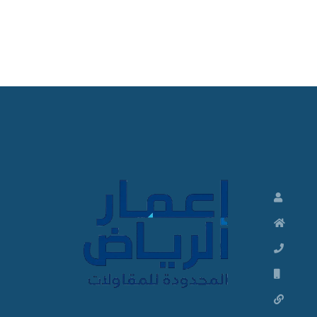
ت
ش
ط
ي
ب
ا
ت