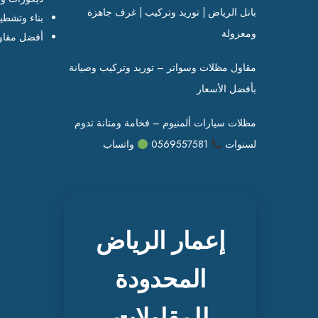
بانل الرياض | توريد وتركيب | غرف جاهزة
بناء وتشطي
ومعزولة
أفضل مقاو
مقاول مظلات وسواتر – توريد وتركيب وصيانة
بأفضل الأسعار
مظلات سيارات ألمنيوم – فخامة ومتانة تدوم
لسنوات
0569557581
واتساب
إعمار الرياض
المحدودة
للمقاولات