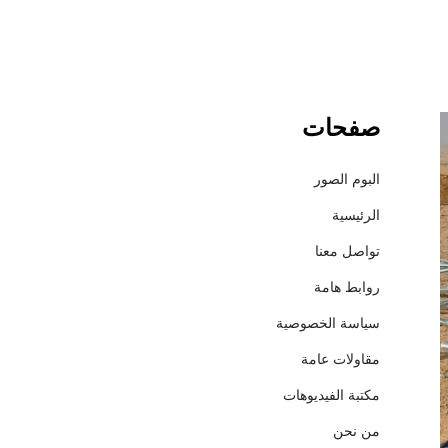
صفحات
ش
ر
ك
البوم الصور
ة
الرئيسية
إ
ع
تواصل معنا
م
روابط هامة
ا
ر
سياسة الخصوصية
ل
مقاولات عامة
ل
م
مكتبة الفيديوهات
ق
من نحن
ا