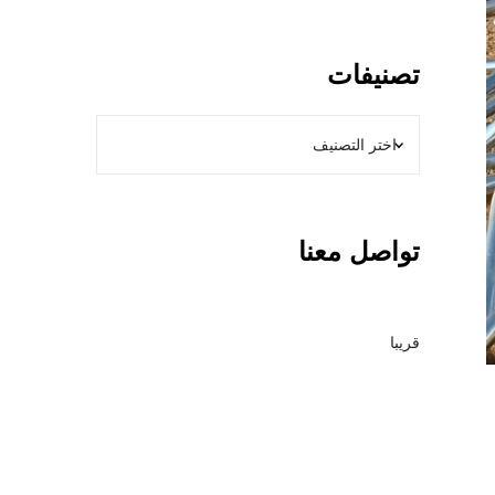
و
ل
ا
تصنيفات
ت
ب
ا
ل
ر
ي
تواصل معنا
ا
ض
–
م
قريبا
ق
ا
و
ل
ع
ا